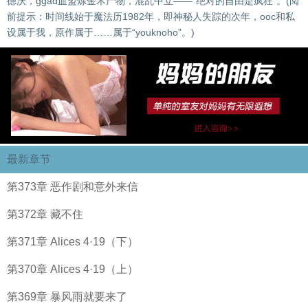
德沃，ggad血盟炼金术产物，混乱中立——“绝对的自由是疯狂”。(阅
前提示：时间线始于魔法历1982年，即神秘人失踪的次年，ooc和私
设属于我，原作属于……属于“youknoho”。)
最新章节
第373章 恶作剧和意外来信
第372章 藏不住
第371章 Alices 4·19（下）
第370章 Alices 4·19（上）
第369章 暴风雨就要来了