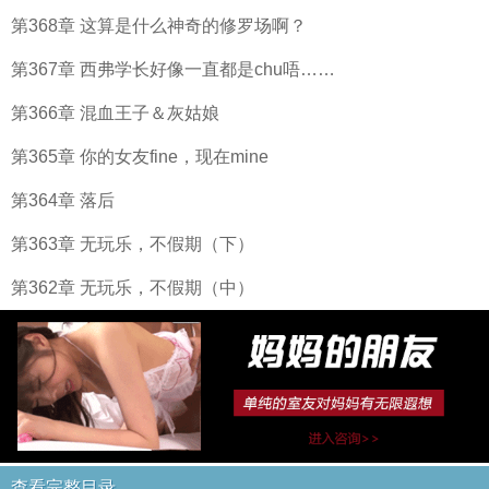
第368章 这算是什么神奇的修罗场啊？
第367章 西弗学长好像一直都是chu唔……
第366章 混血王子＆灰姑娘
第365章 你的女友fine，现在mine
第364章 落后
第363章 无玩乐，不假期（下）
第362章 无玩乐，不假期（中）
查看完整目录