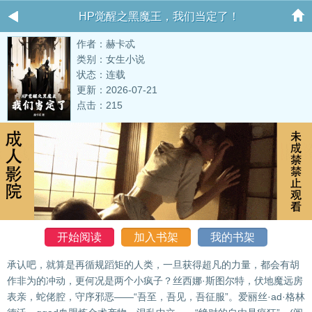
HP觉醒之黑魔王，我们当定了！
作者：赫卡忒
类别：女生小说
状态：连载
更新：2026-07-21
点击：215
开始阅读
加入书架
我的书架
承认吧，就算是再循规蹈矩的人类，一旦获得超凡的力量，都会有胡
作非为的冲动，更何况是两个小疯子？丝西娜·斯图尔特，伏地魔远房
表亲，蛇佬腔，守序邪恶——“吾至，吾见，吾征服”。爱丽丝·ad·格林