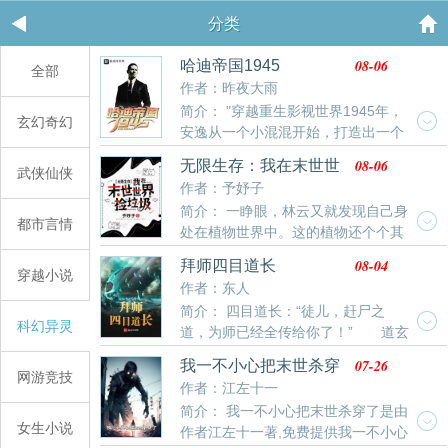
分类
08-06
哈迪帝国1945
全部
作者：昨夜大雨
简介： "穿越重生影视世界1945年，
玄幻奇幻
安逸从一个小混混开始，打造出一个
属于自己的帝国。 他是声名赫赫的地下王者，一手缔造
08-06
无限生存：我在末世世
武侠仙侠
拉斯维加斯赌城。 开创私人监狱产业，没有一个犯罪分
界捡垃圾
作者：予妤子
子敢招惹他，因为终有一天你会落在他手里，他可以送
简介： 一睁眼，林云又就发现自己身
你上天堂，也可以让你下地狱。 哈迪雇佣兵团拥有堪比
都市言情
处在植物世界中。这的植物还个个其
一国的战斗力，安逸用它来保护遍布全球的产业。 没人
大无比，和以往见过的完全不同。以前的葡萄又大又
知道他拥有多少财富，因为全球最赚钱的产业，都有哈
08-04
拜师四目道长
甜，现在的葡萄：想吃我？炸不死你！不仅如此，还有
穿越小说
迪集团的身影。注：本书没有女主，只有女人。
作者：东人
各种各样的变异动物在这巨大的植物世界中到处乱跑。
简介： 四目道长：“徒儿，赶尸之
以前的猫咪可可爱爱，现在的猫咪：人，泥嚎，你可以
科幻异灵
道，为师已经全传给你了！” 道玄
靠在咪宽阔的胸膛上。林云又逼着自己飞快的适应了现
真人：“君明，最近魔教在南方蠢蠢欲动，你下山一趟，
在的变化，并化身囤囤鼠，在各个世界中到处乱窜捡垃
07-26
我一不小心把末世杀穿
查明情况。” 齐漱溟：“徐君明，我蜀山与你势不两
网游竞技
圾(划掉)囤货。变异动植物、丧尸暴雨、极夜、以及各
了
作者：江左十一
立！” 孙悟空：“大哥，王母娘娘的寝宫咱们还是不
种各样
简介： 我一不小心把末世杀穿了是由
要去了，要是万一撞见…！” 《僵尸叔叔》、《诛
女生小说
作者江左十一著,免费提供我一不小心
仙》、《蜀山剑侠传》、《西游记》、《封神榜》，错