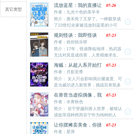
把末世杀穿了最新清爽干净的文字章节在线阅读。
过‘九叔’，错过‘大竹峰’，没拿到主角模板的徐君明流浪
07-26
流放蓝星：我的直播让
其它类型
在诸天世界！
星际馋哭了
作者：九光十色的美羊羊
简介：唐禾死了又穿了。一睁眼穿成
了23世纪全家被流放到蓝星的小可
怜。原主一家五口，路上走丢两，剩下三个，一个病，
07-23
规则怪谈：我即怪谈
一个小，一个弱，家徒四壁，穷困潦倒…唐禾拖着一格
作者：祝你快乐呀
电的身体被迫从头开始，双眼一睁就是干！杀人渣，赚
简介：17年，怪谈降临地球，热武器
晶石，摘果子，开直播，搬家，收集物资，种田，抢空
无法对其造成伤害，人类艰难求生。
投，生活充实又忙碌。而这23世纪的蓝星母亲，异变人
规则怪谈成为地球人类的一把救命稻草。全球数万天选
异变生物异变植物，轮番出场，叫人眼花缭乱…——原
07-23
海贼：从超人系开始打
者，胜则现实怪谈消散，败则规则怪谈降临。这是人类
本23世纪的联邦人民过着平平无奇的牛马生活。直到有
造最强团
作者：月影至尊
与怪谈的战争。陈韶，一名饱受骨癌折磨的患者，成为
一
简介： 女人只会影响我出腿速度。可
了第三轮次的天选者。——————————————
是当威尔进入新世界，挑战百兽凯多
一句话简介：男主在拯救人类的过程中逐渐变为怪谈的
的时候。披着战衣跑的飞快，别问他为什么跑。全是战
故事基本设定：1.人类无法从物理层面对抗诡异，所以
07-23
在兽世当虚拟偶像，我
衣惹的祸，他就是想试试，从山治那里抢来的这战衣的
除非规则允许，不然不可能出现人类爆锤诡异的场景。
被五族雄竞
作者：水青秋色
隐形能力。真的...他真的只想试试刚到手的战衣，他可
2
简介： 谷宁穿越到兽人世界，被错认
以对天发四。结果...大和：“前面那个无耻之徒给我站
成低等混种然而谷宁作为纯种的人
住....雷鸣八卦。”凯多看着鸡飞狗跳的两人，摸了摸下
类，既没有混种强壮耐造的体质，也不像兽人雌性能得
巴，暗道：“要不我也学一把玲玲那个老太婆？来个联姻
07-23
让你摆摊卖美食，你拯
到保护为了不被饿死和当成混种卖掉，谷宁只能在网上
什么的？”威尔：“唉唉...你想什么呢！我可是来击败
救了星际？
作者：星弹
找活干——某天，一个虚拟角色博主在网络上迅速爆火