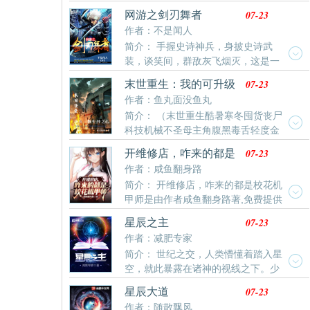
霸权，从获得外星飞船开始最新清爽干净的文字章节在
是充满人性趣味的。（不是爽文）
07-23
网游之剑刃舞者
线阅读。
作者：不是闻人
简介： 手握史诗神兵，身披史诗武
装，谈笑间，群敌灰飞烟灭，这是一
部热血沸腾的战斗物语……当然不是，其实只是个讲述
07-23
末世重生：我的可升级
一个不断推倒萌妹子的男人一路开挂的故事——主角光
堡垒房车
作者：鱼丸面没鱼丸
环万岁！
简介： （末世重生酷暑寒冬囤货丧尸
科技机械不圣母主角腹黑毒舌轻度金
手指）太阳耀斑的异常，酷暑，极寒，病毒。直接摧毁
07-23
开维修店，咋来的都是
了人类建立的文明和秩序。一颗高等文明的科技球，带
校花机甲师
作者：咸鱼翻身路
着李凡的记忆重回到了大学时期的李凡身上。重生一
简介： 开维修店，咋来的都是校花机
世，李凡是否能真正的活出自我，拭目以待。
甲师是由作者咸鱼翻身路著,免费提供
开维修店，咋来的都是校花机甲师最新清爽干净的文字
07-23
星辰之主
章节在线阅读。
作者：减肥专家
简介： 世纪之交，人类懵懂着踏入星
空，就此暴露在诸神的视线之下。少
年罗南背负着祖父的罪孽，走出实验室，且看他：高举
07-23
星辰大道
燃烧的笔记，脚踏诸神的尸骨；书写万物的格式，增删
作者：随散飘风