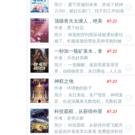
你，好登上四皇之位的。”大和停住了脚步：“这样的
简介： 夏宁穿越到未来，穿成了精神
这个博主发布的每个视频，都是同一个兽雌，但是她们
吗？要不我们合作吧！我也想打飞他很久了。”威
力为0，被赶出家门，找不到工作的落
的种族却不同兽人族群观念严重，对于这种建模不换脸
尔：“....”你可真是个大孝女啊！！！百兽凯多：“.....”果
魄真千金。好在她绑定了个随机摆摊美食系统，完成任
的行为很是愤怒，骂声一片然而这个建模实在是太好看
然这个女儿还没有揍够。
07-23
顶级兽夫太缠人，绝美
务，就能提升精神力。就是星际食材种类少，好些任务
了，兽人们忍不住边骂边看，追的飞起：熊族：“博主能
娇雌想出逃
作者：愚下桂花
菜单还需要她自己种植食材，这真是为难她胖虎。结果
不能多
简介： 林鸾刚穿到星际就被通知要结
精神力躁乱症患者吃了她做的炒饭，病好了。猴族吃了
婚了。长腿俊脸的禁欲系帅哥跑到她
她做的香蕉船，精神力升级了。熊猫族吃了她做的泡椒
家说，是她的正夫。齐夜盏一本正经的样子，林鸾以为
竹笋，精神域扩展了。精神力为0的人吃了她做的变态
07-23
一秒加一瓶矿泉水，拿
系统给她送了个新上司。第二天发现原来是只每天都在
辣鸡翅，告别了残疾。弹弹星系因此全员战斗力提升，
捏无数女神
作者：月色好美啊
求亲亲抱抱举高高的粘人大猫咪。婚假还没有开始休，
在下
简介： 一觉睡醒，诡异黑雾笼罩世
林鸾就被通知回去上班，上班的第一天遇到了一只被蹂
界，动植物变异，末日降临，人人自
躏得可怜巴巴的小鸟，林鸾出于职业操守，认真尽责的
危！沈弈绑定无限物资系统，一秒一瓶矿泉水，并且可
替他梳理精神力，凤
07-23
神权之地
以无限制增加！一秒一瓶矿泉水，一天八万多瓶，根本
作者：环绕她的影子
喝不完！而且，只要收留符合标准的幸存者，就能解锁
简介： 末日来临，丧尸现世，神明复
新的物资，并且无限叠加！解锁矿泉水，饮料，自热火
苏，在这深藏着无数危机，无数机遇
锅，牛肉，羊肉，大米，白面……异能果实，手枪，步
的情况下。每个人都会有自己不同的道路，每个人都会
枪，冲锋枪，坦克，飞
07-23
科技霸权，从获得外星
有自己不同的想法。这是一个多人视角的故事，在这
飞船开始
作者：老李出家
里，人人皆是主角，在这里经常写的人，并不是你们想
简介： 科技霸权，从获得外星飞船开
的，是完完全全的好人，在这篇小说里面，有些时候，
始是由作者老李出家著,免费提供科技
那些强大异能者，也是自私的，也是无情和冷漠的，也