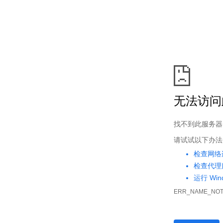
首页
玄幻奇幻
武侠仙侠
都市言情
360小说
> 重生后！渣总悔疯了最新章节列表
重生
作 者：
苍
最后更新：2
《追妻火葬
城的笑话。 
逆风翻盘，我