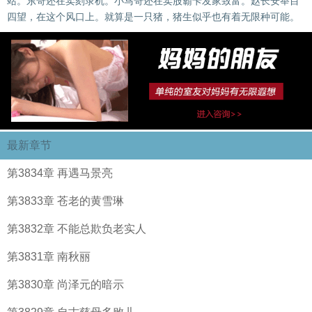
站。东哥还在卖刻录机。小马哥还在卖股霸卡发家致富。赵长安举目
四望，在这个风口上。就算是一只猪，猪生似乎也有着无限种可能。
最新章节
第3834章 再遇马景亮
第3833章 苍老的黄雪琳
第3832章 不能总欺负老实人
第3831章 南秋丽
第3830章 尚泽元的暗示