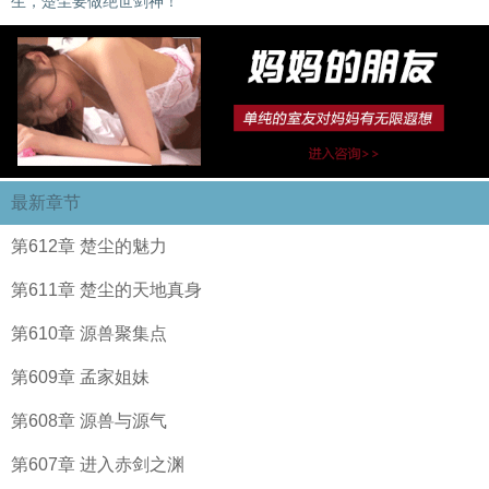
生，楚尘要做绝世剑神！
最新章节
第612章 楚尘的魅力
第611章 楚尘的天地真身
第610章 源兽聚集点
第609章 孟家姐妹
第608章 源兽与源气
第607章 进入赤剑之渊