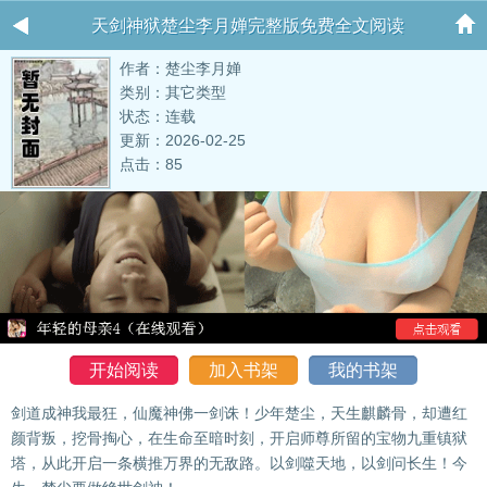
天剑神狱楚尘李月婵完整版免费全文阅读
作者：楚尘李月婵
类别：其它类型
状态：连载
更新：2026-02-25
点击：85
开始阅读
加入书架
我的书架
剑道成神我最狂，仙魔神佛一剑诛！少年楚尘，天生麒麟骨，却遭红
颜背叛，挖骨掏心，在生命至暗时刻，开启师尊所留的宝物九重镇狱
塔，从此开启一条横推万界的无敌路。以剑噬天地，以剑问长生！今