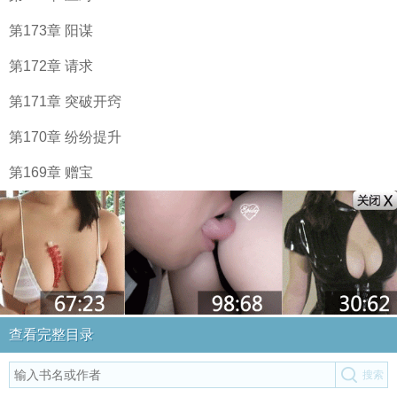
第173章 阳谋
第172章 请求
第171章 突破开窍
第170章 纷纷提升
第169章 赠宝
查看完整目录