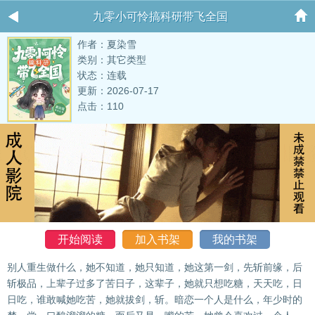
九零小可怜搞科研带飞全国
作者：夏染雪
类别：其它类型
状态：连载
更新：2026-07-17
点击：110
开始阅读
加入书架
我的书架
别人重生做什么，她不知道，她只知道，她这第一剑，先斩前缘，后
斩极品，上辈子过多了苦日子，这辈子，她就只想吃糖，天天吃，日
日吃，谁敢喊她吃苦，她就拔剑，斩。暗恋一个人是什么，年少时的