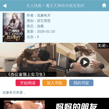
夫人快跑！魔王又再给你熬安胎药
作者：花兼有月
类别：其它类型
状态：连载
更新：2026-01-10
点击：0
开始阅读
加入书架
我的书架
花兼有月所著，