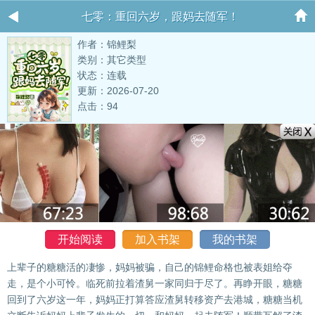
七零：重回六岁，跟妈去随军！
作者：锦鲤梨
类别：其它类型
状态：连载
更新：2026-07-20
点击：94
开始阅读
加入书架
我的书架
上辈子的糖糖活的凄惨，妈妈被骗，自己的锦鲤命格也被表姐给夺
走，是个小可怜。临死前拉着渣舅一家同归于尽了。再睁开眼，糖糖
回到了六岁这一年，妈妈正打算答应渣舅转移资产去港城，糖糖当机