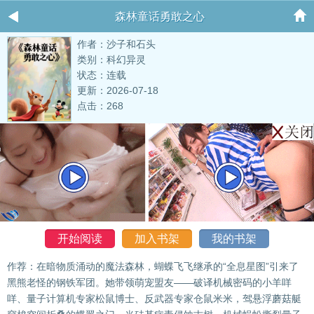
森林童话勇敢之心
作者：沙子和石头
类别：科幻异灵
状态：连载
更新：2026-07-18
点击：268
开始阅读
加入书架
我的书架
作荐：在暗物质涌动的魔法森林，蝴蝶飞飞继承的“全息星图”引来了
黑熊老怪的钢铁军团。她带领萌宠盟友——破译机械密码的小羊咩
咩、量子计算机专家松鼠博士、反武器专家仓鼠米米，驾悬浮蘑菇艇