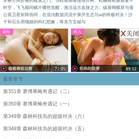
穿梭空间折叠的蝶翼之门。当硅基病毒侵蚀古树、机械蜈蚣撕裂量子
时空，飞飞额间鳞片骤然觉醒，激活远古血脉之力。碳基蝴蝶群与蒲
公英卫星矩阵协同，在混沌数据洪流中展开生态与ai的终极对决！沙
子和石头用瑰丽的科幻想象，将东方玄秘与
最新章节
第351章 赛博果蝇奇遇记（二）
第350章 赛博果蝇奇遇记（一）
第349章 森林科技岛的超级对决（六）
第348章 森林科技岛的超级对决（五）