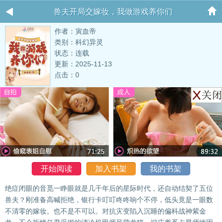
兽夫开局交嫁妆，我做游戏养你们
作者：寅血帝
类别：科幻异灵
状态：连载
更新：2025-11-13
点击：0
开始阅读
加入书架
我的书架
绝症闭眼的音觅一睁眼就是几千年后的星际时代，还自动结契了五位
兽夫？刚准备高喊拒绝，银行卡叮叮咚咚响个不停，低头竟是一眼数
不清零的嫁妆。也不是不可以。对抗灾变陷入沉睡的偏科战神紫金