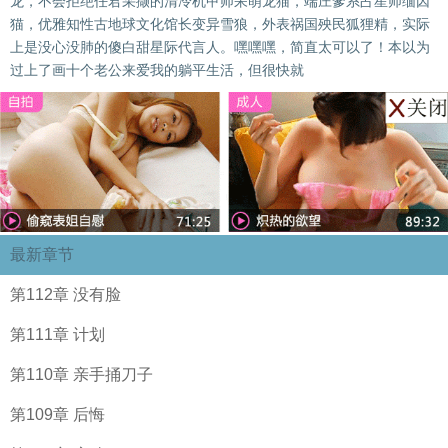
龙，不会拒绝任君采撷的清冷机甲师呆萌龙猫，端庄爹系占星师缅因
猫，优雅知性古地球文化馆长变异雪狼，外表祸国殃民狐狸精，实际
上是没心没肺的傻白甜星际代言人。嘿嘿嘿，简直太可以了！本以为
过上了画十个老公来爱我的躺平生活，但很快就
最新章节
第112章 没有脸
第111章 计划
第110章 亲手捅刀子
第109章 后悔