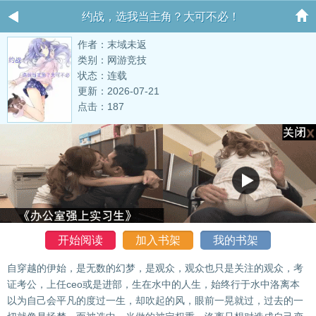
约战，选我当主角？大可不必！
作者：末域未返
类别：网游竞技
状态：连载
更新：2026-07-21
点击：187
开始阅读
加入书架
我的书架
自穿越的伊始，是无数的幻梦，是观众，观众也只是关注的观众，考
证考公，上任ceo或是进部，生在水中的人生，始终行于水中洛离本
以为自己会平凡的度过一生，却吹起的风，眼前一晃就过，过去的一