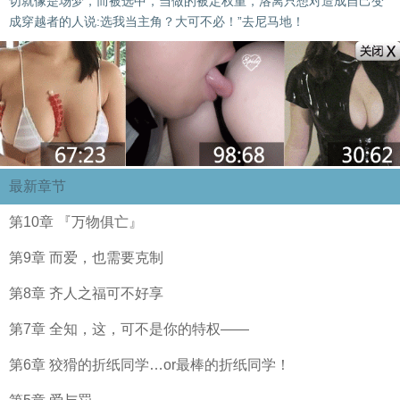
切就像是场梦，而被选中，当做的被定权重，洛离只想对造成自己变
成穿越者的人说:选我当主角？大可不必！”去尼马地！
最新章节
第10章 『万物俱亡』
第9章 而爱，也需要克制
第8章 齐人之福可不好享
第7章 全知，这，可不是你的特权——
第6章 狡猾的折纸同学…or最棒的折纸同学！