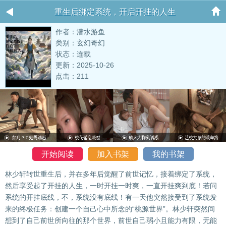
重生后绑定系统，开启开挂的人生
作者：潜水游鱼
类别：玄幻奇幻
状态：连载
更新：2025-10-26
点击：211
开始阅读
加入书架
我的书架
林少轩转世重生后，并在多年后觉醒了前世记忆，接着绑定了系统，
然后享受起了开挂的人生，一时开挂一时爽，一直开挂爽到底！若问
系统的开挂底线，不，系统没有底线！有一天他突然接受到了系统发
来的终极任务：创建一个自己心中所念的“桃源世界”。林少轩突然间
想到了自己前世所向往的那个世界，前世自己弱小且能力有限，无能