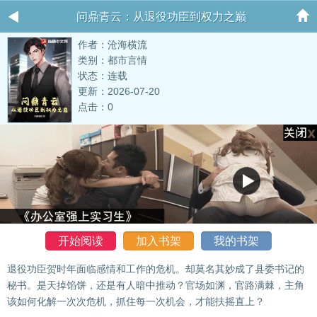
问鼎青云：从退役功臣到权力之巅
作者：沧海横流
类别：都市言情
状态：连载
更新：2026-07-20
点击：0
开始阅读
加入书架
我的书架
退役功臣贺时年面临感情和工作的危机。却莫名其妙成了县委书记的
秘书。是天掉馅饼，还是有人暗中推动？官场如渊，官路满棘，主角
该如何化解一次次危机，抓住每一次机会，才能扶摇直上？