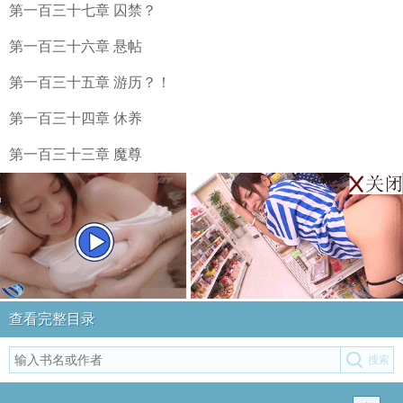
第一百三十七章 囚禁？
第一百三十六章 悬帖
第一百三十五章 游历？！
第一百三十四章 休养
第一百三十三章 魔尊
查看完整目录