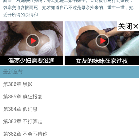
厮磨，对她拳打脚踢，辱骂她是二婚的婊子。直到被竹马打到瘫痪，
饥寒交迫含恨而死，她才知道自己不过是母亲捡来的。重生一世，她
丢开所谓的亲情和
最新章节
第386章 黑影
第385章 疯狂报复
第384章 假消息
第383章 不打算走
第382章 不会亏待你