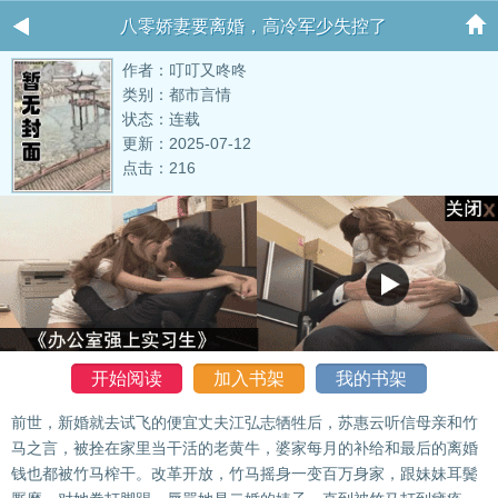
八零娇妻要离婚，高冷军少失控了
作者：叮叮又咚咚
类别：都市言情
状态：连载
更新：2025-07-12
点击：216
开始阅读
加入书架
我的书架
前世，新婚就去试飞的便宜丈夫江弘志牺牲后，苏惠云听信母亲和竹
马之言，被拴在家里当干活的老黄牛，婆家每月的补给和最后的离婚
钱也都被竹马榨干。改革开放，竹马摇身一变百万身家，跟妹妹耳鬓