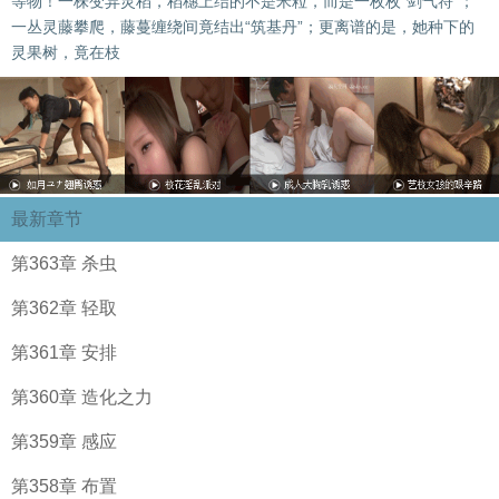
等物！一株变异灵稻，稻穗上结的不是米粒，而是一枚枚“剑气符”；
一丛灵藤攀爬，藤蔓缠绕间竟结出“筑基丹”；更离谱的是，她种下的
灵果树，竟在枝
最新章节
第363章 杀虫
第362章 轻取
第361章 安排
第360章 造化之力
第359章 感应
第358章 布置