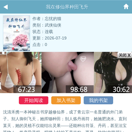
我在修仙界种田飞升
作者：忘忧的猫
类别：武侠仙侠
状态：连载
更新：2026-07-19
点击：0
开始阅读
加入书架
我的书架
沈清禾携一本神秘古书穿越修仙界，成了青云宗一名普通的外门弟
子。别人御剑飞天，她挥锄种田；别人炼丹画符，她施肥浇水。直到
某天，她的灵植不仅能结出灵果——还能种出符箓、丹药，甚至法宝