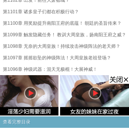
第1102章 出发！前往大萧都城？
第1101章 诸多皇子们都在积极行动？
第1100章 用奖励提升南阳王府的底蕴！ 朝廷的圣旨传来？
第1099章 触发隐藏任务！ 教训大周皇族，扬南阳王府之威？
第1098章 无奈的大周皇族！持续攻击神级阵法的老天师？
第1097章 摇摇欲坠的神级阵法！大周皇族老祖登场？
第1096章 神级武器：混天无极棍！大展神威！
查看完整目录