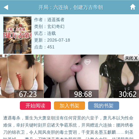
开局：六连抽，创建万古帝朝
作者：逍遥孤者
类别：玄幻奇幻
状态：连载
更新：2026-07-18
点击：451
开始阅读
加入书架
我的书架
遭遇毒杀，重生为大萧皇朝没有任何背景的六皇子，萧凡本以为性命
难保，幸好关键时刻开启诸天争霸系统，开局赠送六连抽：腰跨绣春
刀的锦衣卫，令人闻风丧胆的毒士贾诩，千变莫名墨玉麒麟……剑圣