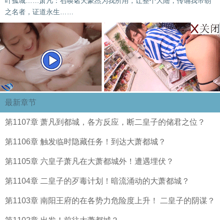
叶孤城……萧凡：召唤诸天豪杰为我所用，让整个大陆，传诵我帝朝
之名者，证道永生……
最新章节
第1107章 萧凡到都城，各方反应，断二皇子的储君之位？
第1106章 触发临时隐藏任务！到达大萧都城？
第1105章 六皇子萧凡在大萧都城外！遭遇埋伏？
第1104章 二皇子的歹毒计划！暗流涌动的大萧都城？
第1103章 南阳王府的在各势力危险度上升！ 二皇子的阴谋？