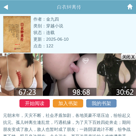
白衣钟离传
作者：金九四
类别：穿越小说
状态：连载
更新：2025-06-10
点击：122
开始阅读
加入书架
我的书架
元朝末年，天灾不断，社会矛盾加剧，各地英豪不堪压迫，纷纷起义
抗元。孤儿钟离生逢乱世，巧遇机缘，为了天下百姓四处奔走；期间
朋友变成了敌人，敌人也暂时成了朋友；一路阴谋诡计不断，纷争战