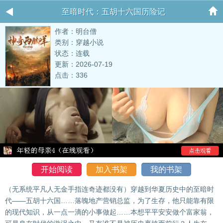
至暗时代：五胡十六国历险记
作者：明台僧
类别：穿越小说
状态：连载
更新：2026-07-19
点击：336
开始阅读
加入书架
我的书架
（无系统平凡人无金手指连奇迹都没有）穿越到华夏历史中的至暗时
代——五胡十六国……落魄地产营销总监，为了生存，他只能靠有限
的现代知识，从一点一滴的小事做起……本想平平安安做个富家翁，