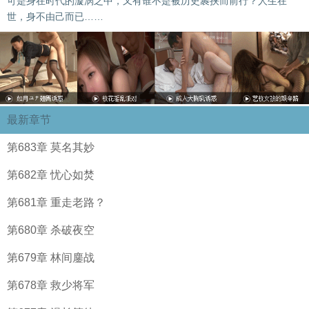
可是身在时代的漩涡之中，又有谁不是被历史裹挟而前行？人生在
世，身不由己而已……
最新章节
第683章 莫名其妙
第682章 忧心如焚
第681章 重走老路？
第680章 杀破夜空
第679章 林间鏖战
第678章 救少将军