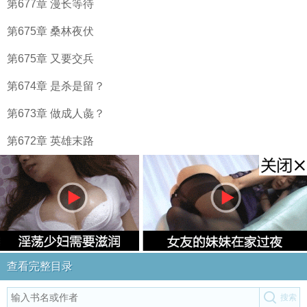
第677章 漫长等待
第675章 桑林夜伏
第675章 又要交兵
第674章 是杀是留？
第673章 做成人彘？
第672章 英雄末路
查看完整目录