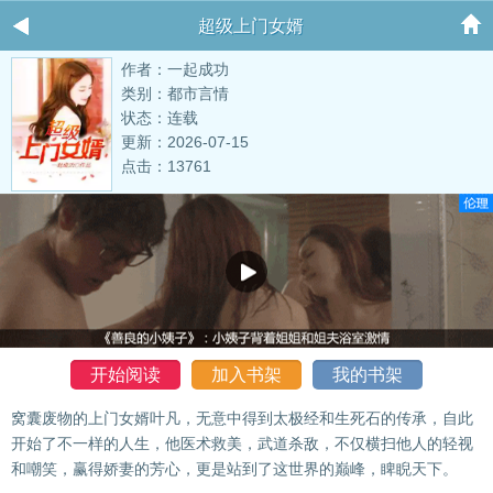
超级上门女婿
作者：一起成功
类别：都市言情
状态：连载
更新：2026-07-15
点击：13761
开始阅读
加入书架
我的书架
窝囊废物的上门女婿叶凡，无意中得到太极经和生死石的传承，自此
开始了不一样的人生，他医术救美，武道杀敌，不仅横扫他人的轻视
和嘲笑，赢得娇妻的芳心，更是站到了这世界的巅峰，睥睨天下。