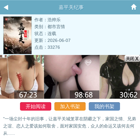
嘉平关纪事
作者：浩烨乐
类别：都市言情
状态：连载
更新：2026-06-07
点击：33276
开始阅读
加入书架
我的书架
"一场尘封十年的旧事，让嘉平关城笼罩在阴霾之下，家国之情、兄弟
之谊、恋人之爱该如何取舍，面对家国安危，众人的命运又该何去何
从......