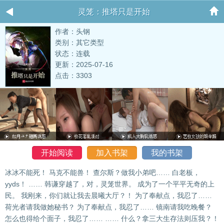
灵笼：推塔只是开始
作者：头钢
类别：其它类型
状态：连载
更新：2025-07-16
点击：3303
开始阅读
加入书架
我的书架
冰冰不能死！ 马克不能兽！ 查尔斯？做我小弟吧…… 白老板，
yyds！ …… 韩谦穿越了，对，灵笼世界。 成为了一个平平无奇的上
民。 我刚来，你们就让我去晨曦大厅？！ 为了奉献点，我忍了……
荷光者请我做她秘书？ 为了奉献点，我忍了…… 镜南请我吃晚餐？
怎么也得给个面子，我忍了…… …… 什么？拿三大生存法则压我？！