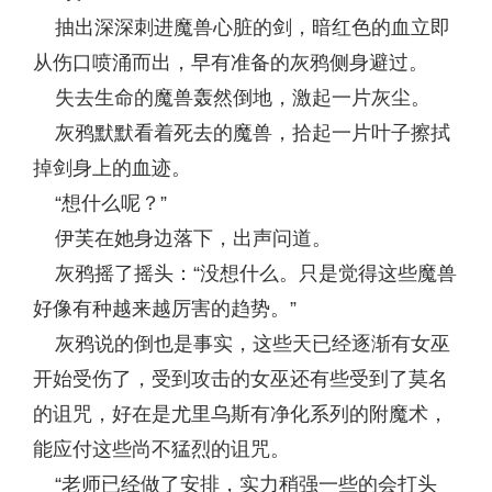
抽出深深刺进魔兽心脏的剑，暗红色的血立即
从伤口喷涌而出，早有准备的灰鸦侧身避过。
失去生命的魔兽轰然倒地，激起一片灰尘。
灰鸦默默看着死去的魔兽，拾起一片叶子擦拭
掉剑身上的血迹。
“想什么呢？”
伊芙在她身边落下，出声问道。
灰鸦摇了摇头：“没想什么。只是觉得这些魔兽
好像有种越来越厉害的趋势。”
灰鸦说的倒也是事实，这些天已经逐渐有女巫
开始受伤了，受到攻击的女巫还有些受到了莫名
的诅咒，好在是尤里乌斯有净化系列的附魔术，
能应付这些尚不猛烈的诅咒。
“老师已经做了安排，实力稍强一些的会打头