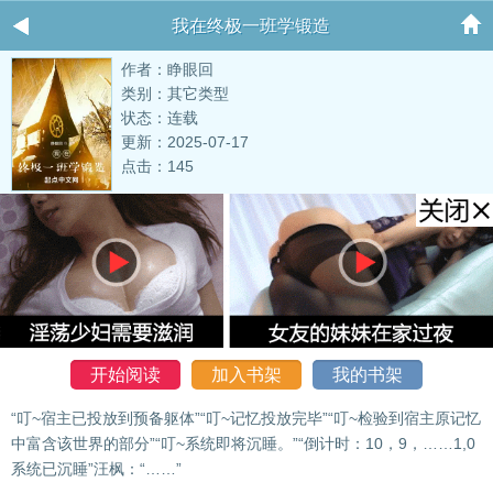
我在终极一班学锻造
作者：睁眼回
类别：其它类型
状态：连载
更新：2025-07-17
点击：145
开始阅读
加入书架
我的书架
“叮~宿主已投放到预备躯体”“叮~记忆投放完毕”“叮~检验到宿主原记忆
中富含该世界的部分”“叮~系统即将沉睡。”“倒计时：10，9，……1,0
系统已沉睡”汪枫：“……”