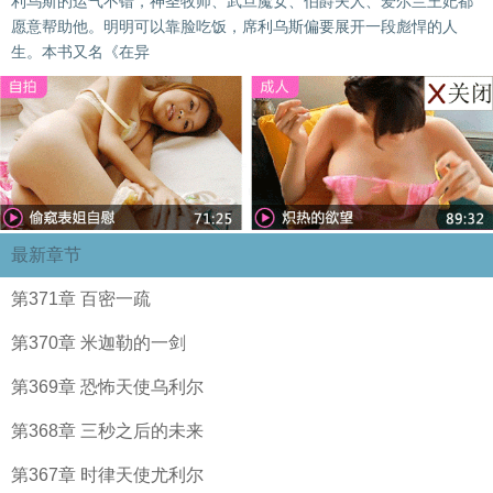
利乌斯的运气不错，神圣牧师、武旦魔女、伯爵夫人、爱尔兰王妃都
愿意帮助他。明明可以靠脸吃饭，席利乌斯偏要展开一段彪悍的人
生。本书又名《在异
最新章节
第371章 百密一疏
第370章 米迦勒的一剑
第369章 恐怖天使乌利尔
第368章 三秒之后的未来
第367章 时律天使尤利尔