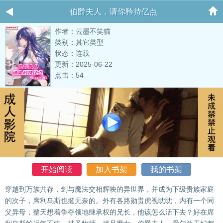
伯爵夫人，请你矜持亿点
作者：云墨不笑猫
类别：其它类型
状态：连载
更新：2025-06-22
点击：54
开始阅读
加入书架
我的书架
穿越到万族共存，剑与魔法交相辉映的异世界，并成为下级贵族家庭
的次子，席利乌斯也挺无奈的。外有各路勋贵虎视眈眈，内有一个同
父异母，整天想着争夺领地继承权的兄长，他该怎么活下去？好在席